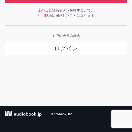
上の会員登録ボタンを押すことで、
利用規約
に同意したことになります
すでに会員の場合
ログイン
©otobank, Inc.