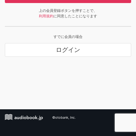
上の会員登録ボタンを押すことで、
利用規約
に同意したことになります
すでに会員の場合
ログイン
©otobank, Inc.