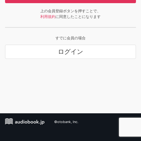
上の会員登録ボタンを押すことで、
利用規約
に同意したことになります
すでに会員の場合
ログイン
©otobank, Inc.