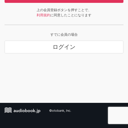
上の会員登録ボタンを押すことで、
利用規約
に同意したことになります
すでに会員の場合
ログイン
©otobank, Inc.