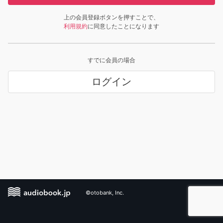
上の会員登録ボタンを押すことで、
利用規約
に同意したことになります
すでに会員の場合
ログイン
©otobank, Inc.