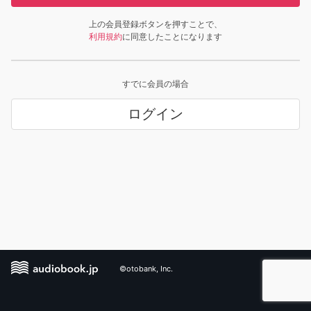
上の会員登録ボタンを押すことで、
利用規約
に同意したことになります
すでに会員の場合
ログイン
©otobank, Inc.