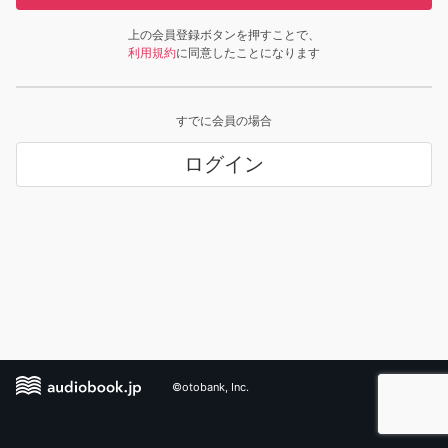
上の会員登録ボタンを押すことで、
利用規約
に同意したことになります
すでに会員の場合
ログイン
©otobank, Inc.