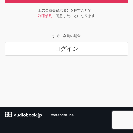
上の会員登録ボタンを押すことで、
利用規約
に同意したことになります
すでに会員の場合
ログイン
©otobank, Inc.