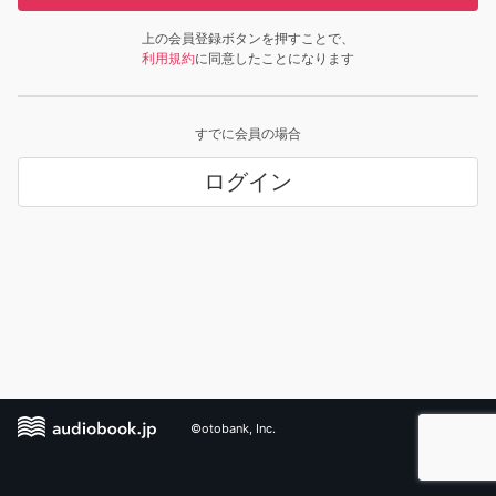
上の会員登録ボタンを押すことで、
利用規約
に同意したことになります
すでに会員の場合
ログイン
©otobank, Inc.