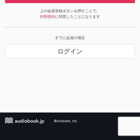
上の会員登録ボタンを押すことで、
利用規約
に同意したことになります
すでに会員の場合
ログイン
©otobank, Inc.