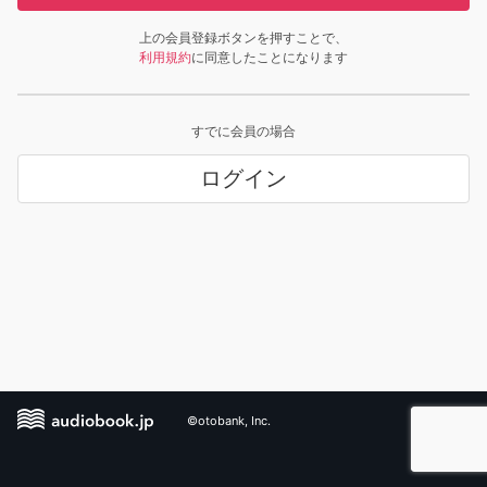
上の会員登録ボタンを押すことで、
利用規約
に同意したことになります
すでに会員の場合
ログイン
©otobank, Inc.