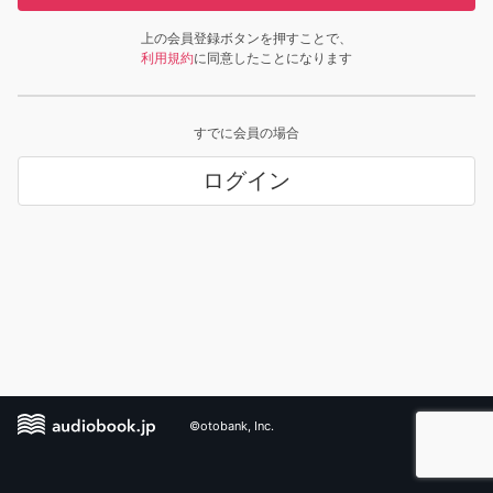
上の会員登録ボタンを押すことで、
利用規約
に同意したことになります
すでに会員の場合
ログイン
©otobank, Inc.