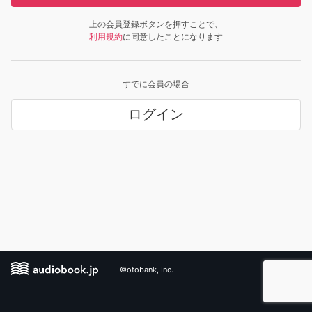
上の会員登録ボタンを押すことで、
利用規約
に同意したことになります
すでに会員の場合
ログイン
©otobank, Inc.