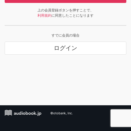
上の会員登録ボタンを押すことで、
利用規約
に同意したことになります
すでに会員の場合
ログイン
©otobank, Inc.