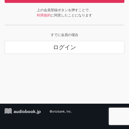
上の会員登録ボタンを押すことで、
利用規約
に同意したことになります
すでに会員の場合
ログイン
©otobank, Inc.