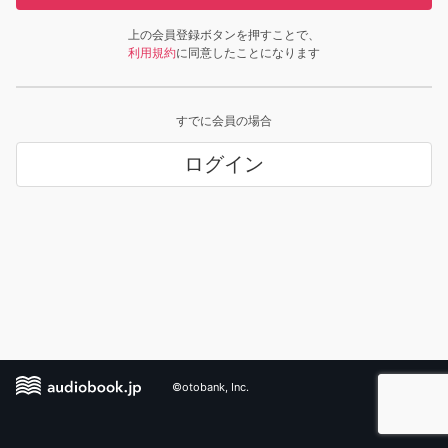
上の会員登録ボタンを押すことで、
利用規約
に同意したことになります
すでに会員の場合
ログイン
©otobank, Inc.