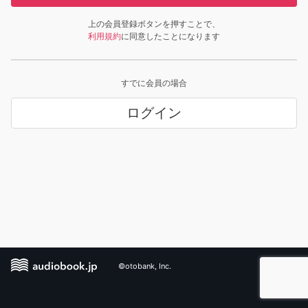
上の会員登録ボタンを押すことで、
利用規約
に同意したことになります
すでに会員の場合
ログイン
©otobank, Inc.