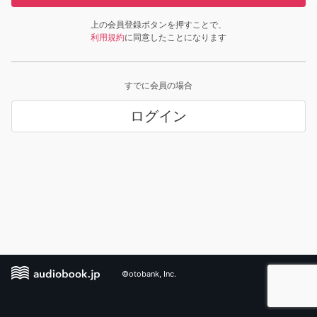
上の会員登録ボタンを押すことで、
利用規約
に同意したことになります
すでに会員の場合
ログイン
©otobank, Inc.