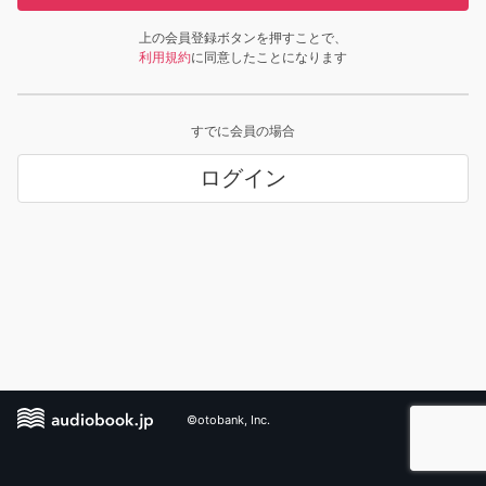
上の会員登録ボタンを押すことで、
利用規約
に同意したことになります
すでに会員の場合
ログイン
©otobank, Inc.