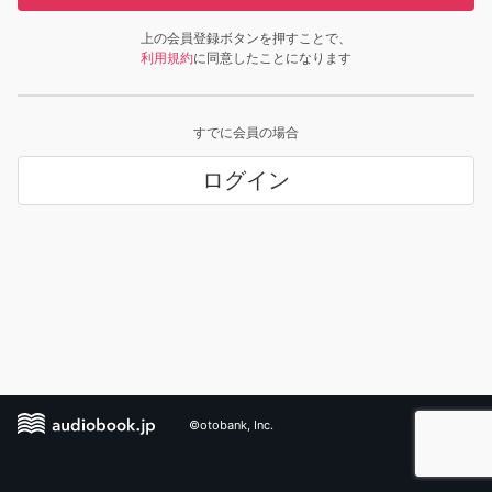
上の会員登録ボタンを押すことで、
利用規約
に同意したことになります
すでに会員の場合
ログイン
©otobank, Inc.