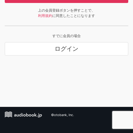
上の会員登録ボタンを押すことで、
利用規約
に同意したことになります
すでに会員の場合
ログイン
©otobank, Inc.