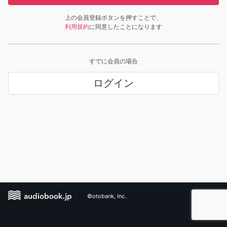
上の会員登録ボタンを押すことで、
利用規約
に同意したことになります
すでに会員の場合
ログイン
©otobank, Inc.