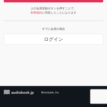
上の会員登録ボタンを押すことで、
利用規約
に同意したことになります
すでに会員の場合
ログイン
©otobank, Inc.