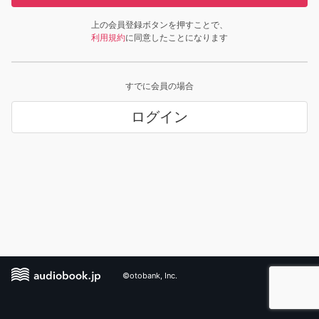
上の会員登録ボタンを押すことで、
利用規約
に同意したことになります
すでに会員の場合
ログイン
©otobank, Inc.