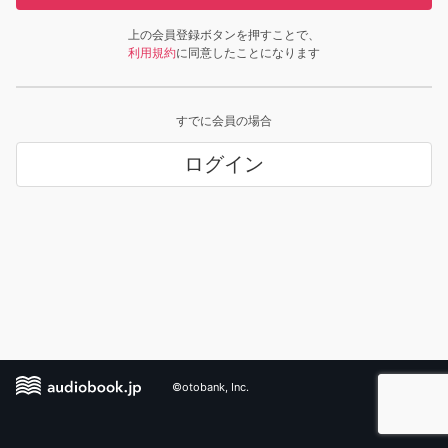
上の会員登録ボタンを押すことで、
利用規約
に同意したことになります
すでに会員の場合
ログイン
©otobank, Inc.