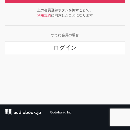
上の会員登録ボタンを押すことで、
利用規約
に同意したことになります
すでに会員の場合
ログイン
©otobank, Inc.