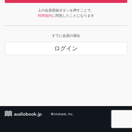
上の会員登録ボタンを押すことで、
利用規約
に同意したことになります
すでに会員の場合
ログイン
©otobank, Inc.