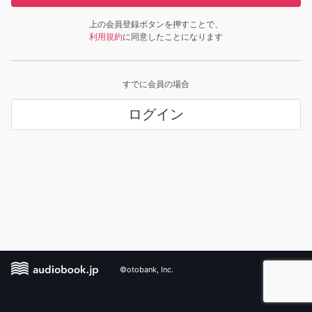
上の会員登録ボタンを押すことで、
利用規約
に同意したことになります
すでに会員の場合
ログイン
©otobank, Inc.