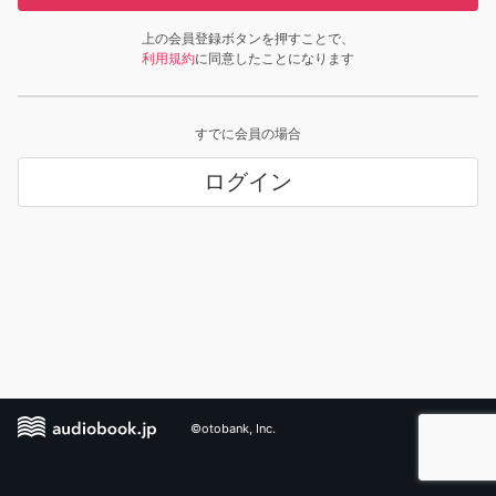
上の会員登録ボタンを押すことで、
利用規約
に同意したことになります
すでに会員の場合
ログイン
©otobank, Inc.