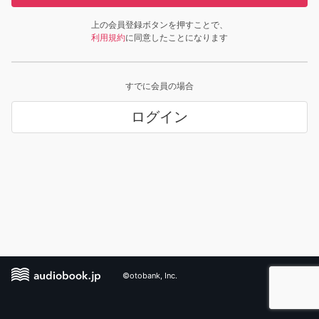
上の会員登録ボタンを押すことで、
利用規約
に同意したことになります
すでに会員の場合
ログイン
©otobank, Inc.