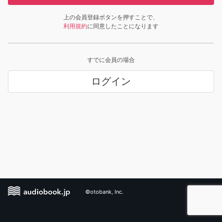
上の会員登録ボタンを押すことで、
利用規約
に同意したことになります
すでに会員の場合
ログイン
©otobank, Inc.