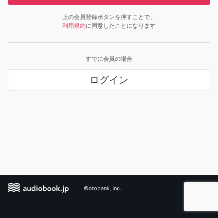
上の会員登録ボタンを押すことで、
利用規約
に同意したことになります
すでに会員の場合
ログイン
©otobank, Inc.