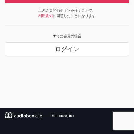
上の会員登録ボタンを押すことで、
利用規約
に同意したことになります
すでに会員の場合
ログイン
©otobank, Inc.