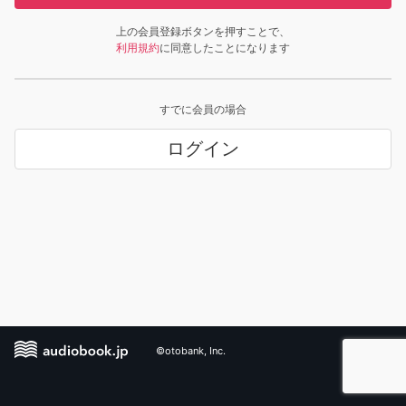
上の会員登録ボタンを押すことで、
利用規約
に同意したことになります
すでに会員の場合
ログイン
©otobank, Inc.