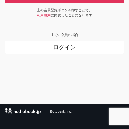
上の会員登録ボタンを押すことで、
利用規約
に同意したことになります
すでに会員の場合
ログイン
©otobank, Inc.