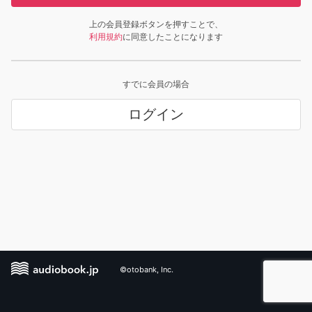
上の会員登録ボタンを押すことで、
利用規約
に同意したことになります
すでに会員の場合
ログイン
©otobank, Inc.