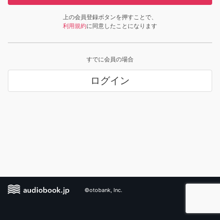
上の会員登録ボタンを押すことで、
利用規約
に同意したことになります
すでに会員の場合
ログイン
©otobank, Inc.