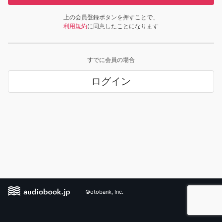
上の会員登録ボタンを押すことで、
利用規約
に同意したことになります
すでに会員の場合
ログイン
©otobank, Inc.