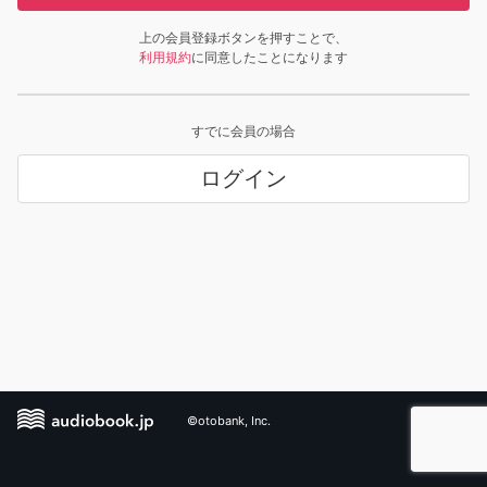
上の会員登録ボタンを押すことで、
利用規約
に同意したことになります
すでに会員の場合
ログイン
©otobank, Inc.