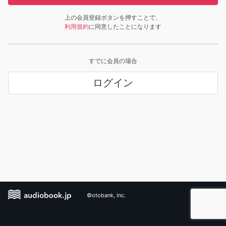
上の会員登録ボタンを押すことで、
利用規約
に同意したことになります
すでに会員の場合
ログイン
©otobank, Inc.