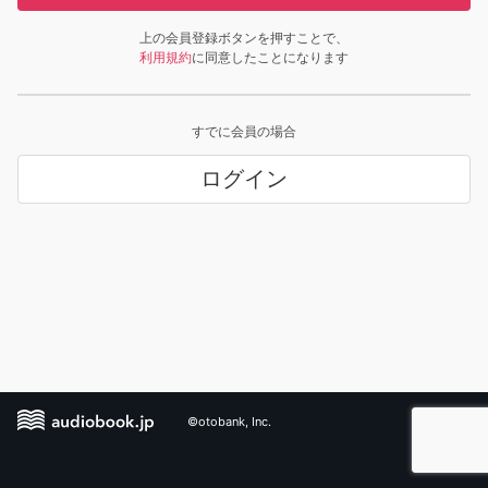
上の会員登録ボタンを押すことで、
利用規約
に同意したことになります
すでに会員の場合
ログイン
©otobank, Inc.