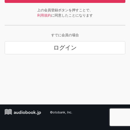
上の会員登録ボタンを押すことで、
利用規約
に同意したことになります
すでに会員の場合
ログイン
©otobank, Inc.