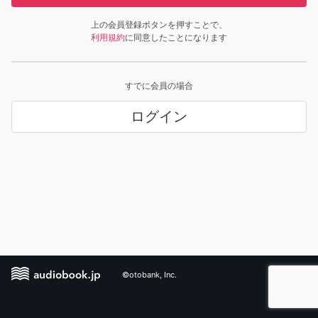
上の会員登録ボタンを押すことで、
利用規約
に同意したことになります
すでに会員の場合
ログイン
©otobank, Inc.