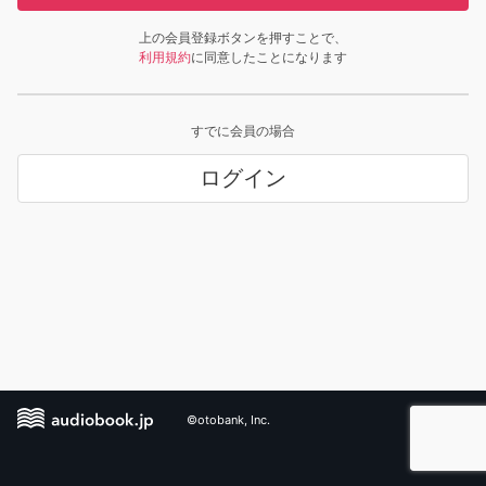
上の会員登録ボタンを押すことで、
利用規約
に同意したことになります
すでに会員の場合
ログイン
©otobank, Inc.