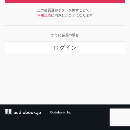
上の会員登録ボタンを押すことで、
利用規約
に同意したことになります
すでに会員の場合
ログイン
©otobank, Inc.