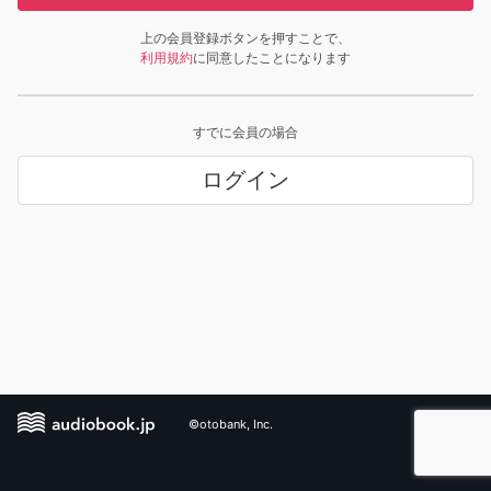
上の会員登録ボタンを押すことで、
利用規約
に同意したことになります
すでに会員の場合
ログイン
©otobank, Inc.