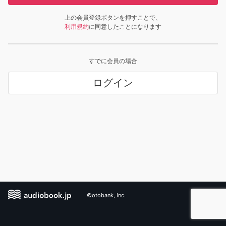
上の会員登録ボタンを押すことで、
利用規約
に同意したことになります
すでに会員の場合
ログイン
©otobank, Inc.