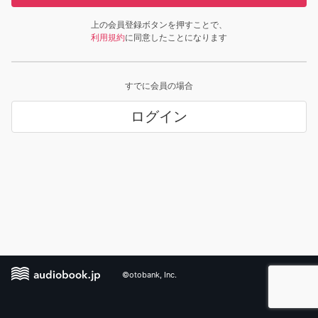
上の会員登録ボタンを押すことで、
利用規約
に同意したことになります
すでに会員の場合
ログイン
©otobank, Inc.