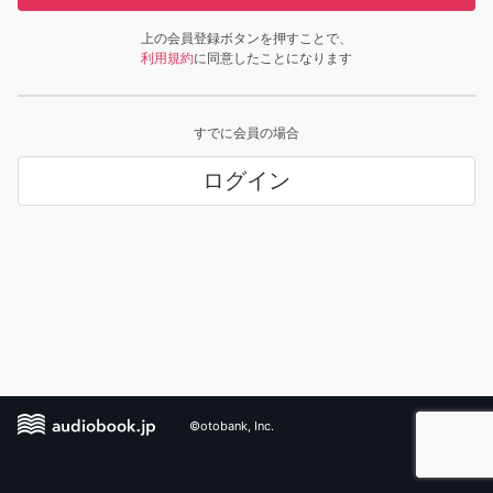
上の会員登録ボタンを押すことで、
利用規約
に同意したことになります
すでに会員の場合
ログイン
©otobank, Inc.