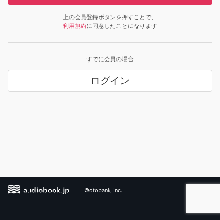
上の会員登録ボタンを押すことで、
利用規約
に同意したことになります
すでに会員の場合
ログイン
©otobank, Inc.